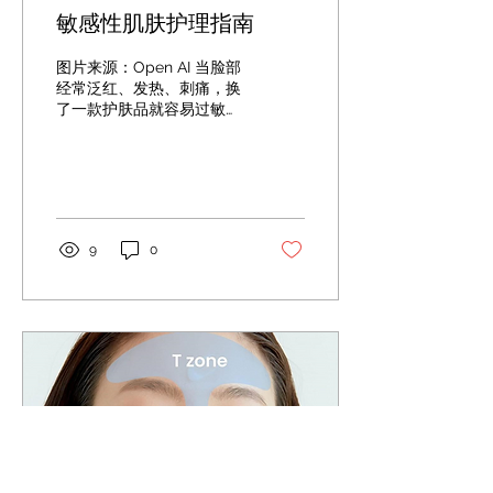
干燥粗糙、弹性减退、失去
敏感性肌肤护理指南
光泽。 3. 肌肤机能下降：皮
肤变脆弱易淤青、伤口愈合
变慢、吸收能力下降，出现
图片来源：Open AI 当脸部
良性的皮赘或脂溢性角化。
经常泛红、发热、刺痛，换
4. 健康风险提高：皮肤癌风
了一款护肤品就容易过敏，
险增加，需留意新痣或现有
甚至天气一变化就开始脱
痣的变化。 延缓肌肤老化，
皮、紧绷，这些都可能是敏
从每天的保养开始 真正有效
感性肌肤发出的求救讯号。
的抗老，并不是一次性的护
许多人认为敏感肌是一种肤
理，而是每天持续建立正确
质，其实并不完全正确。敏
的护肤习惯。 1. 温和清洁，
感更像是一种皮肤状态，当
9
0
保护肌肤屏障 清洁是保养的
皮肤屏障受损后，防御能力
第一步。 建议选择：...
下降，便容易对外界刺激产
生过度反应。 据统计，全球
约有 71% 的成年人曾经历过
皮肤敏感症状。只要正确护
理，大多数敏感肌都能逐渐
恢复稳定。 敏感肌有哪些典
型表现？ · 主观不适感：受
刺激时容易出现灼热、刺
痛、瘙痒、紧绷等感觉。 ·
客观可见迹象：常伴有泛
红、红血丝、干燥脱屑，严