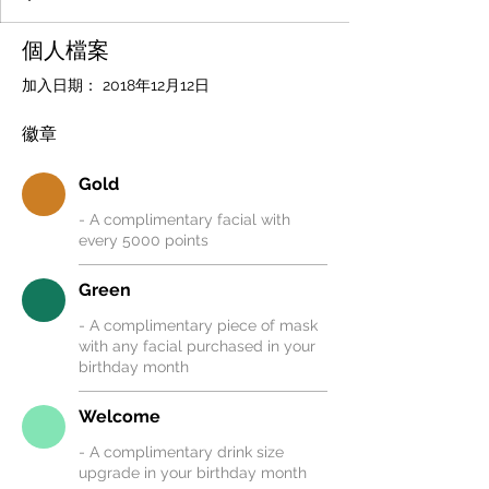
個人檔案
加入日期： 2018年12月12日
徽章
Gold
- A complimentary facial with
every 5000 points
Green
- A complimentary piece of mask
with any facial purchased in your
birthday month
Welcome
- A complimentary drink size
upgrade in your birthday month