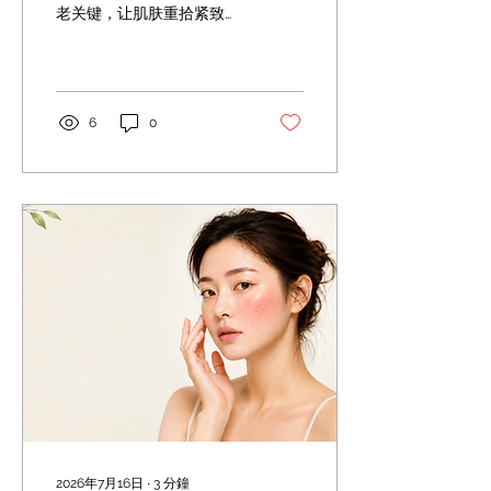
老关键，让肌肤重拾紧致光
泽 随着年龄增长，镜子里的
自己是否开始出现细纹、松
弛、暗沉或失去光泽？ 事实
上，皮肤老化是每个人都会
经历的自然过程。除了年龄
6
0
增长，紫外线、空气污染、
压力、睡眠不足及生活习惯
等外在因素，也会不断加速
肌肤老化。 虽然老化无法完
全逆转，但只要及早了解肌
肤变化，并采取正确的护理
方式，依然能够有效延缓老
化速度，让肌肤维持年轻、
健康与光采。 老化肌肤有哪
些常见特征？ 随着胶原蛋
白、弹性蛋白及天然保湿因
子逐渐流失，皮肤会出现以
下变化： 1. 外观改变：出现
皱纹与细纹（尤其眼周、口
周）、皮肤松弛下垂、肤色
不均与色斑、毛孔变大及皮
肤变薄。 2. 肤质改变：皮肤
2026年7月16日
∙
3
分鐘